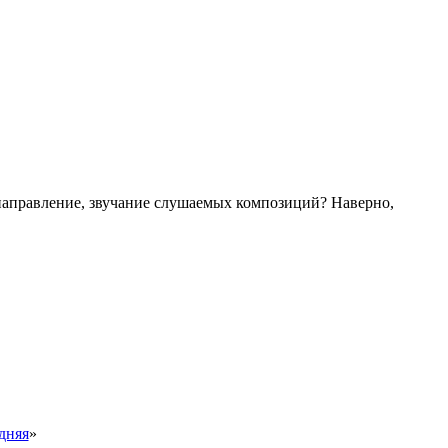
 направление, звучание слушаемых композиций? Наверно,
дняя
»