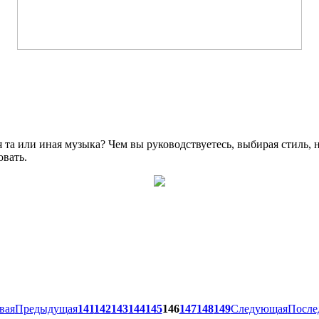
я та или иная музыка? Чем вы руководствуетесь, выбирая стиль,
овать.
вая
Предыдущая
141
142
143
144
145
146
147
148
149
Следующая
После