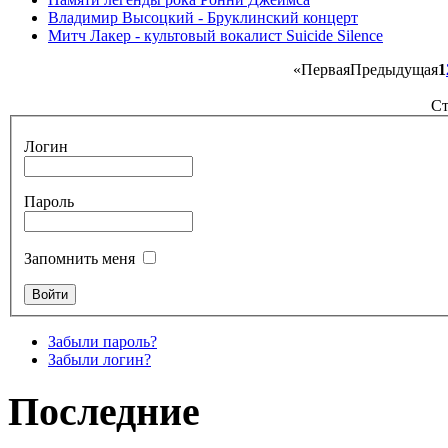
Владимир Высоцкий - Бруклинский концерт
Митч Лакер - культовый вокалист Suicide Silence
«
Первая
Предыдущая
1
Ст
Логин
Пароль
Запомнить меня
Забыли пароль?
Забыли логин?
Последние