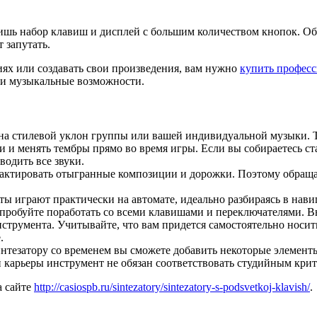
о лишь набор клавиш и дисплей с большим количеством кнопок.
 запутать.
иях или создавать свои произведения, вам нужно
купить професс
к и музыкальные возможности.
 на стилевой уклон группы или вашей индивидуальной музыки. Т
и и менять тембры прямо во время игры. Если вы собираетесь с
водить все звуки.
актировать отыгранные композиции и дорожки. Поэтому обраща
 играют практически на автомате, идеально разбираясь в нави
опробуйте поработать со всеми клавишами и переключателями. 
инструмента. Учитывайте, что вам придется самостоятельно носит
.
нтезатору со временем вы сможете добавить некоторые элементы
 карьеры инструмент не обязан соответствовать студийным крите
а сайте
http://casiospb.ru/sintezatory/sintezatory-s-podsvetkoj-klavish/
.