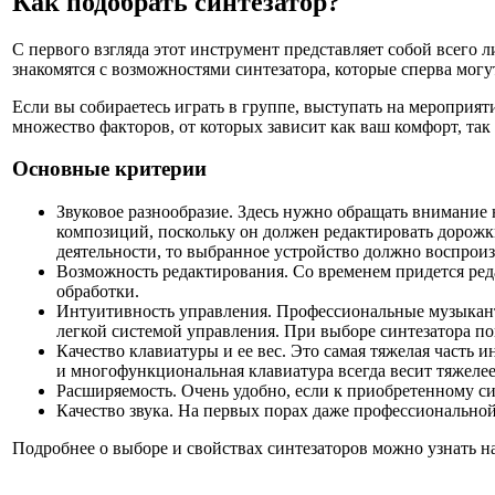
Как подобрать синтезатор?
С первого взгляда этот инструмент представляет собой всег
знакомятся с возможностями синтезатора, которые сперва могут
Если вы собираетесь играть в группе, выступать на мероприят
множество факторов, от которых зависит как ваш комфорт, та
Основные критерии
Звуковое разнообразие. Здесь нужно обращать внимание
композиций, поскольку он должен редактировать дорожк
деятельности, то выбранное устройство должно воспроиз
Возможность редактирования. Со временем придется ред
обработки.
Интуитивность управления. Профессиональные музыканты
легкой системой управления. При выборе синтезатора п
Качество клавиатуры и ее вес. Это самая тяжелая часть 
и многофункциональная клавиатура всегда весит тяжелее
Расширяемость. Очень удобно, если к приобретенному си
Качество звука. На первых порах даже профессиональной
Подробнее о выборе и свойствах синтезаторов можно узнать н