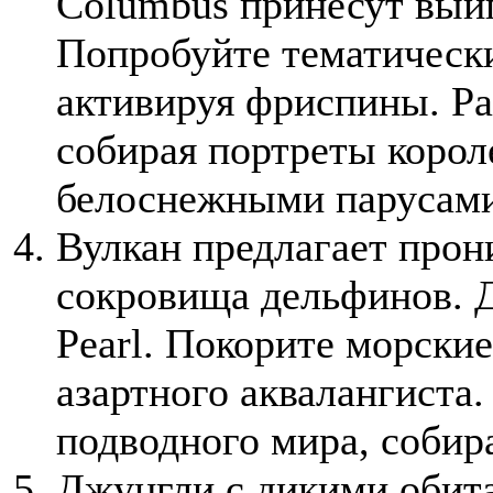
Columbus принесут выи
Попробуйте тематически
активируя фриспины. Р
собирая портреты корол
белоснежными парусам
Вулкан предлагает прон
сокровища дельфинов. Д
Pearl. Покорите морски
азартного аквалангиста.
подводного мира, соби
Джунгли с дикими обит