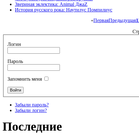
Звериная эклектика: Animal ДжаZ
История русского рока: Наутилус Помпилиус
«
Первая
Предыдущая
1
Ст
Логин
Пароль
Запомнить меня
Забыли пароль?
Забыли логин?
Последние