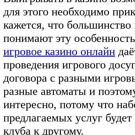
для этого необходимо при
кажется, что большинство
понимают эту особенность.
игровое казино онлайн
даё
проведения игрового досуг
договора с разными игров
разные автоматы и поэтому
интересно, потому что на
предлагаемых услуг будет 
клуба к другому.