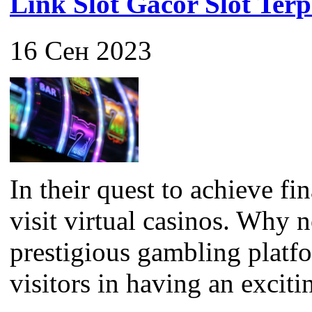
Link Slot Gacor Slot Ter
16 Сен 2023
In their quest to achieve f
visit virtual casinos. Why 
prestigious gambling platfor
visitors in having an exciti