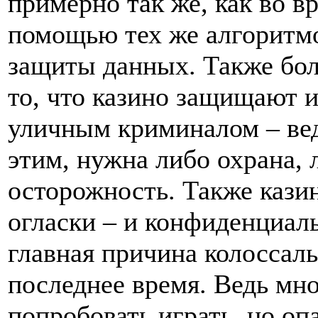
примерно так же, как во в
помощью тех же алгоритм
защиты данных. Также бол
то, что казино защищают и
уличным криминалом – ведь
этим, нужна либо охрана,
осторожность. Также кази
огласки – и конфиденциаль
главная причина колоссаль
последнее время. Ведь мн
попробовать играть, но оп