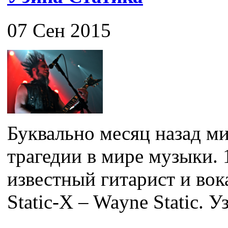
07 Сен 2015
Буквально месяц назад ми
трагедии в мире музыки. 
известный гитарист и во
Static-X – Wayne Static. Уз