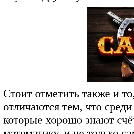
Стоит отметить также и т
отличаются тем, что среди
которые хорошо знают счё
математику, и не только с