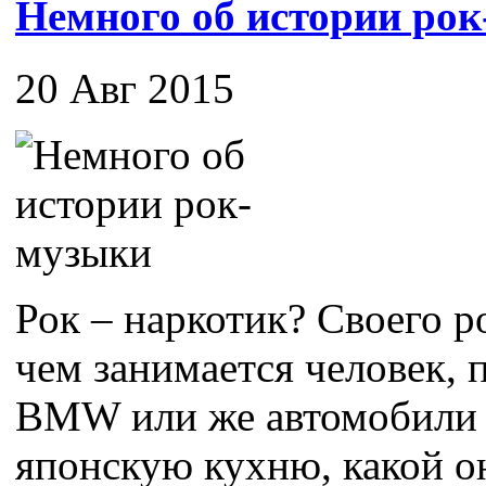
Немного об истории ро
20 Авг 2015
Рок – наркотик? Своего ро
чем занимается человек,
BMW или же автомобили 
японскую кухню, какой он