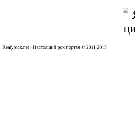
Realyrock.net - Настоящий рок портал © 2011-2015