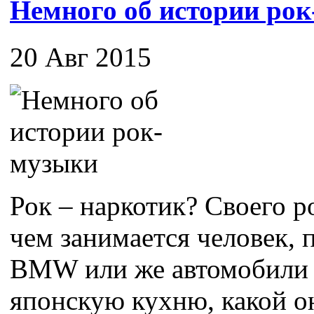
Немного об истории ро
20 Авг 2015
Рок – наркотик? Своего ро
чем занимается человек,
BMW или же автомобили 
японскую кухню, какой он