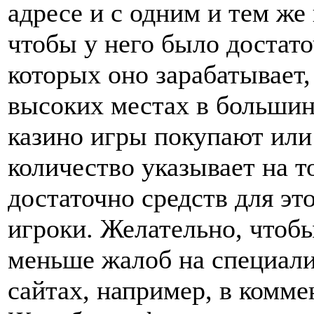
адресе и с одним и тем же
чтобы у него было достат
которых оно зарабатывает,
высоких местах в большин
казино игры покупают или 
количество указывает на то
достаточно средств для это
игроки. Желательно, чтоб
меньше жалоб на специал
сайтах, например, в комме