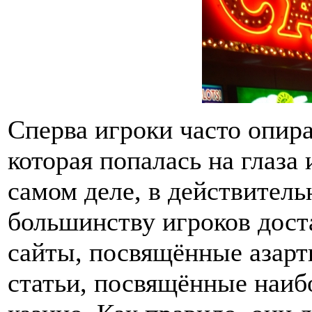
Сперва игроки часто опир
которая попалась на глаза 
самом деле, в действител
большинству игроков дост
сайты, посвящённые азарт
статьи, посвящённые наиб