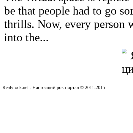
be that people had to go som
thrills. Now, every person 
into the...
Realyrock.net - Настоящий рок портал © 2011-2015