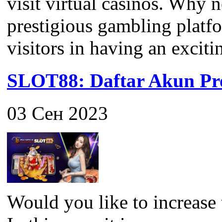
visit virtual casinos. Why 
prestigious gambling platfor
visitors in having an exciti
SLOT88: Daftar Akun Pro
03 Сен 2023
Would you like to increase 