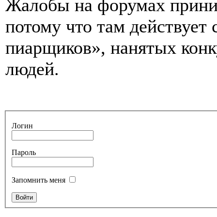
Жалобы на форумах приним
потому что там действует
пиарщиков», нанятых конк
людей.
Логин
Пароль
Запомнить меня